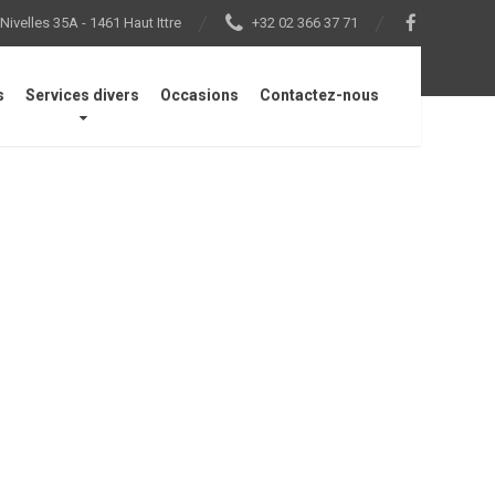
ivelles 35A - 1461 Haut Ittre
+32 02 366 37 71
s
Services divers
Occasions
Contactez-nous