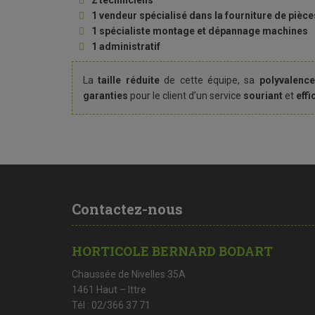
2 techniciens
1 vendeur spécialisé dans la fourniture de pièc
1 spécialiste montage et dépannage machines
1 administratif
La
taille réduite
de cette équipe, sa
polyvalence
garanties
pour le client d’un service
souriant
et
effi
Contactez-nous
HORTICOLE BERNARD BODART
Chaussée de Nivelles 35A
1461 Haut – Ittre
Tél : 02/366 37 71