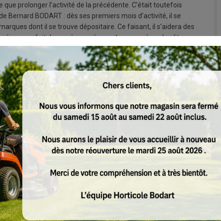
que prolonger l’activité de la précédente. C’était toutefois
de Bernard BODART : dès ses premiers mois d’activité, il se
marques dont il se trouve dépositaire. Ce faisant, il s’aidera des
s
vécues en fait de
service après-vente
proposé par lesdites
 le magasin à opérer un
tri progressif
au niveau des
ualité
(en termes de taux de pannes, de service après-vente et
ec la signature d’un partenariat avec la marque
STIHL