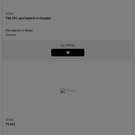
STIHL
TSA 350, sans batterie ni chargeur
Découpeuses à disque
Batterie
€
1,299.00
STIHL
TS 410