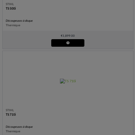
STIHL
TS 500i
Découpeuses à disque
Thermique
€
1,899.00
STIHL
TS 710i
Découpeuses à disque
Thermique