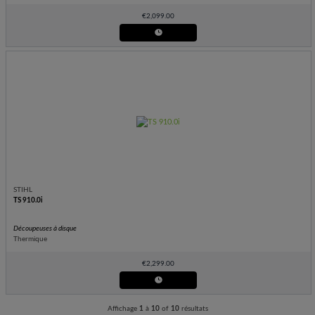
€
2,099.00
STIHL
TS 910.0i
Découpeuses à disque
Thermique
€
2,299.00
Affichage
1
à
10
of
10
résultats