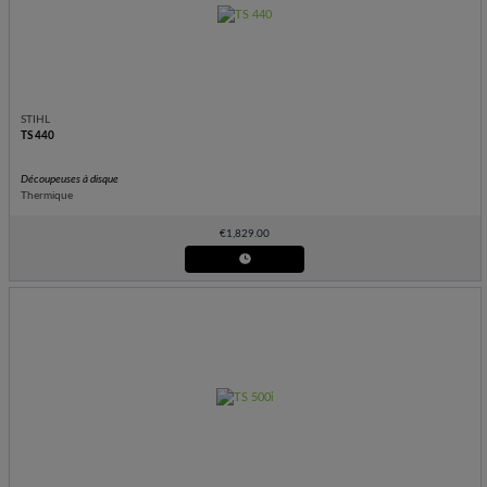
STIHL
TS 440
Découpeuses à disque
Thermique
€
1,829.00