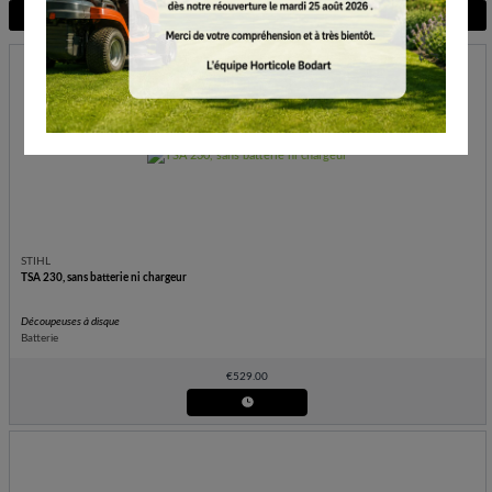
Voir plus de filtres
STIHL
TSA 230, sans batterie ni chargeur
Découpeuses à disque
Batterie
€
529.00