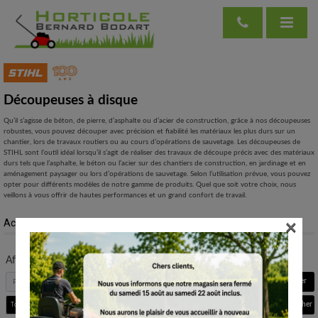
Découpeuses à disque
Qu’il s’agisse de béton, de pierre, d’asphalte ou d’acier de construction, grâce à nos découpeuses
robustes, vous pouvez découper avec précision et fiabilité les matériaux les plus durs sur un
chantier, lors de travaux routiers ou au cours d’opérations de sauvetage. Les découpeuses de
STIHL sont l’outil idéal lorsqu’il s’agit de réaliser des travaux de découpe précis avec des matériaux
durs tels que l’asphalte, le béton ou l’acier sur des chantiers de construction, en jardinage et en
aménagement paysager ou lors d’opérations de sauvetage. Selon l’utilisation prévue, vous pouvez
opter pour différents modèles de notre gamme de produits. Quel que soit votre choix, nous
veillons à vous offrir de hautes performances et un grand confort de travail.
×
Accueil
/
Scier et couper
/
Découpeuses à disque
Affichage
1
à
10
de
10
résultats
Aller
Rechercher