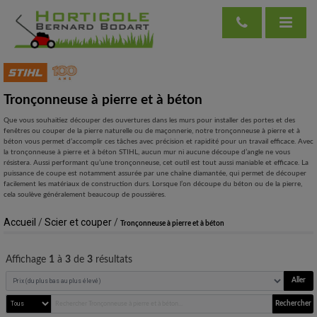
Tronçonneuse à pierre et à béton
Que vous souhaitiez découper des ouvertures dans les murs pour installer des portes et des
fenêtres ou couper de la pierre naturelle ou de maçonnerie, notre tronçonneuse à pierre et à
béton vous permet d’accomplir ces tâches avec précision et rapidité pour un travail efficace. Avec
la tronçonneuse à pierre et à béton STIHL, aucun mur ni aucune découpe d’angle ne vous
résistera. Aussi performant qu’une tronçonneuse, cet outil est tout aussi maniable et efficace. La
puissance de coupe est notamment assurée par une chaîne diamantée, qui permet de découper
facilement les matériaux de construction durs. Lorsque l’on découpe du béton ou de la pierre,
cela soulève généralement beaucoup de poussières.
Accueil
/
Scier et couper
/
Tronçonneuse à pierre et à béton
Affichage
1
à
3
de
3
résultats
Aller
Rechercher