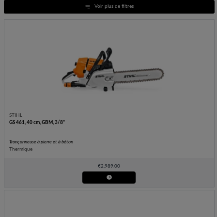
Voir plus de filtres
STIHL
GS 461, 40 cm, GBM, 3/8"
Tronçonneuse à pierre et à béton
Thermique
€
2,989.00