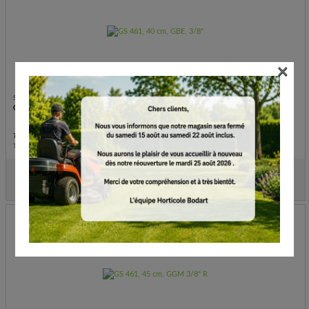
×
STIHL
GS 461, 40 cm, GBE, 3/8"
Tronçonneuse à pierre et à béton
Thermique
€
2,999.00