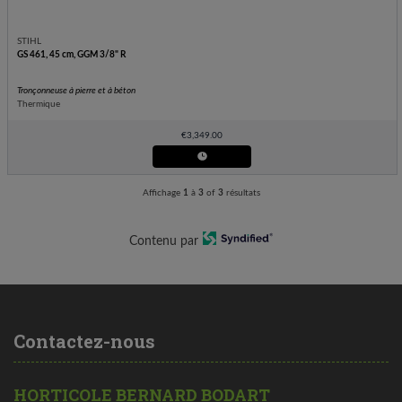
STIHL
GS 461, 45 cm, GGM 3/8" R
Tronçonneuse à pierre et à béton
Thermique
€
3,349.00
Affichage
1
à
3
of
3
résultats
Contenu par
Contactez-nous
HORTICOLE BERNARD BODART