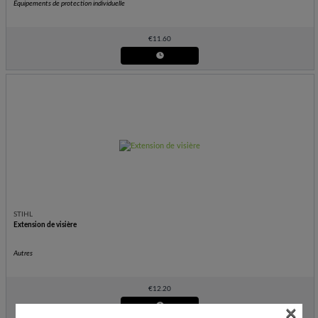
Équipements de protection individuelle
€
11.60
STIHL
Extension de visière
Autres
€
12.20
×