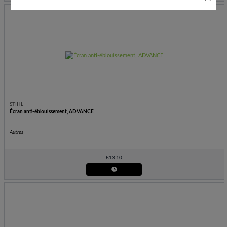
STIHL
Écran anti-éblouissement, ADVANCE
Autres
€
13.10