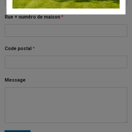
Rue + numéro de maison
*
Code postal
*
Message