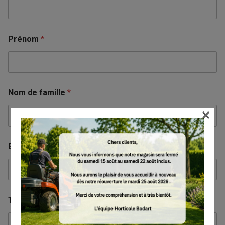
Prénom
*
Nom de famille
*
×
E-mail
*
Téléphone
*