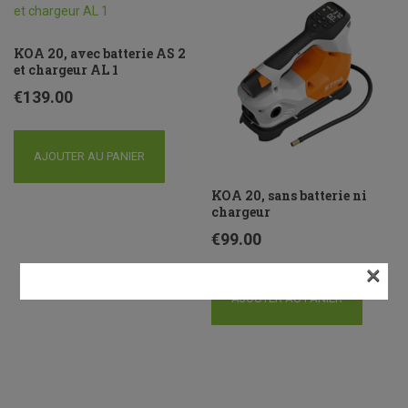
KOA 20, avec batterie AS 2
et chargeur AL 1
€
139.00
AJOUTER AU PANIER
KOA 20, sans batterie ni
chargeur
€
99.00
×
AJOUTER AU PANIER