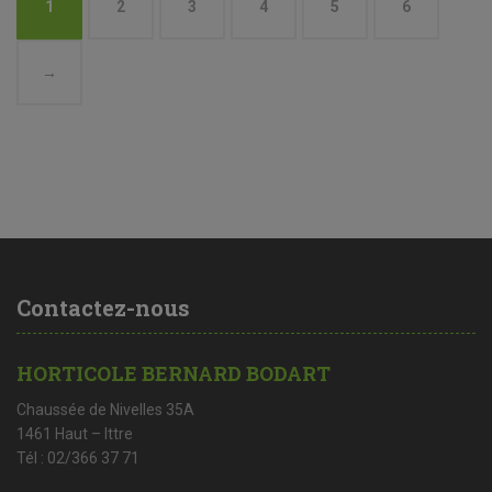
1
2
3
4
5
6
→
Contactez-nous
HORTICOLE BERNARD BODART
Chaussée de Nivelles 35A
1461 Haut – Ittre
Tél : 02/366 37 71