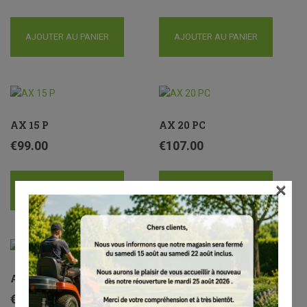
AJOUTER AU PANIER
AJOUTER AU PANIER
AX 15 P
AX 20 PC
€
99.00
€
107.00
×
AJOUTER AU PANIER
AJOUTER AU PANIER
AX 28 CS
AX 30 C
€
118.00
€
66.50