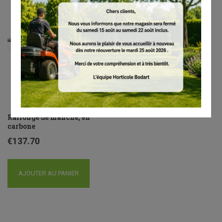
Rallonge de manche, en
carbone
€
137.70
AJOUTER AU PANIER