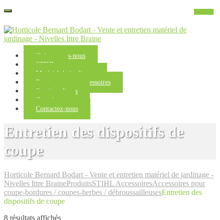
Qui sommes-nous
STIHL
Matériel de jardinage
Equipements et accessoires
Services divers
Occasions
Contactez-nous
Entretien des dispositifs de
coupe
Horticole Bernard Bodart - Vente et entretien matériel de jardinage -
Nivelles Ittre Braine
Produits
STIHL Accessoires
Accessoires pour
coupe-bordures / coupes-herbes / débroussailleuses
Entretien des
dispositifs de coupe
8 résultats affichés