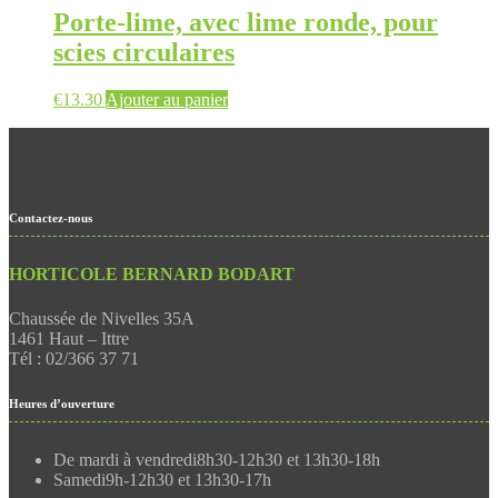
Porte-lime, avec lime ronde, pour
scies circulaires
€
13.30
Ajouter au panier
Contactez-nous
HORTICOLE BERNARD BODART
Chaussée de Nivelles 35A
1461 Haut – Ittre
Tél : 02/366 37 71
Heures d’ouverture
De mardi à vendredi
8h30-12h30 et 13h30-18h
Samedi
9h-12h30 et 13h30-17h