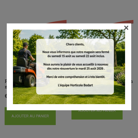
×
Fil carré, Ø 2,7 mm x 208,0
Fil carré, Ø 2,7 mm x 32,0 m
m
€
13.80
€
51.00
AJOUTER AU PANIER
AJOUTER AU PANIER