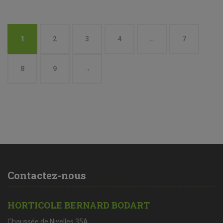
1
2
3
4
…
7
8
9
→
Contactez-nous
HORTICOLE BERNARD BODART
Chaussée de Nivelles 35A