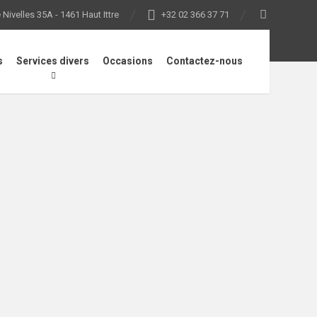
Nivelles 35A - 1461 Haut Ittre
+32 02 366 37 71
s
Services divers
Occasions
Contactez-nous