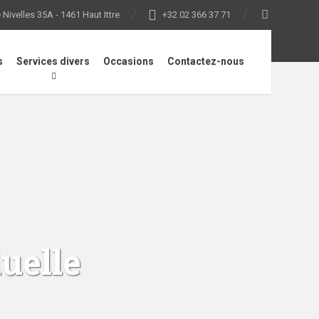
Nivelles 35A - 1461 Haut Ittre
+32 02 366 37 71
s
Services divers
Occasions
Contactez-nous
uelle