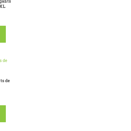
gants
 XL
ts de