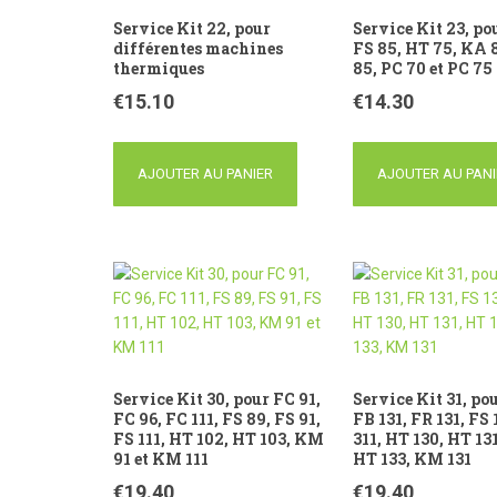
Service Kit 22, pour
Service Kit 23, po
différentes machines
FS 85, HT 75, KA
thermiques
85, PC 70 et PC 75
€
15.10
€
14.30
AJOUTER AU PANIER
AJOUTER AU PANI
Service Kit 30, pour FC 91,
Service Kit 31, pou
FC 96, FC 111, FS 89, FS 91,
FB 131, FR 131, FS 
FS 111, HT 102, HT 103, KM
311, HT 130, HT 13
91 et KM 111
HT 133, KM 131
€
19.40
€
19.40