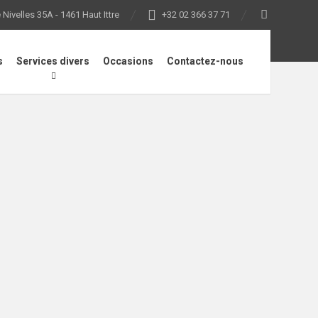
Nivelles 35A - 1461 Haut Ittre
+32 02 366 37 71
s
Services divers
Occasions
Contactez-nous