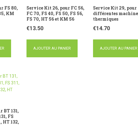
ur FS 80,
Service Kit 26, pour FC 56,
Service Kit 29, pour
 85, KM
FC 70, FS 40, FS 50, FS 56,
différentes machine
FS 70, HT 56 et KM 56
thermiques
€
13.50
€
14.70
ER
AJOUTER AU PANIER
AJOUTER AU PANIER
r BT 131,
131, FS
1, HT 132,