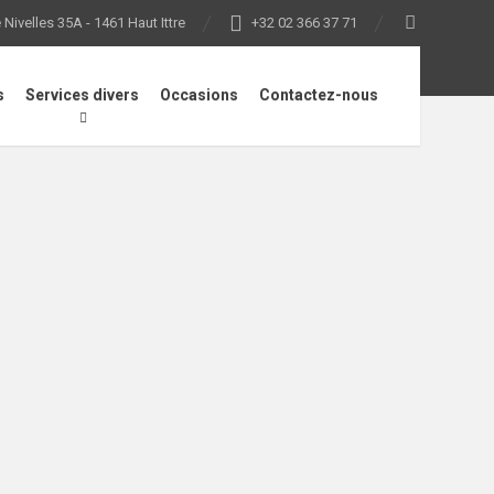
Nivelles 35A - 1461 Haut Ittre
+32 02 366 37 71
s
Services divers
Occasions
Contactez-nous