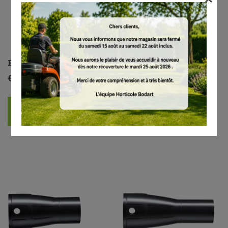
Buse ronde droite
Buse ronde droite, pour BR
430, BR 550
€
10.60
€
10.10
AJOUTER AU PANIER
AJOUTER AU PANIER