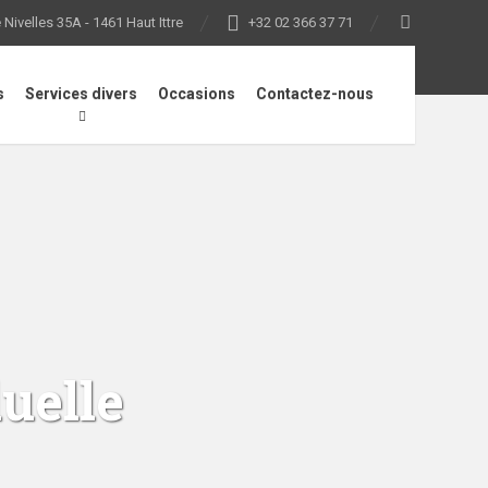
Nivelles 35A - 1461 Haut Ittre
+32 02 366 37 71
s
Services divers
Occasions
Contactez-nous
uelle