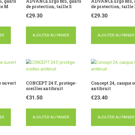
, gants
ADVANCE Ergo MS, gants
ADVANCE Ergo MS, 
lle M
de protection, taille S
de protection, taille
€
29.30
€
29.30
ER
AJOUTER AU PANIER
AJOUTER AU PANIER
e ouvert
CONCEPT 24 F, protège-
Concept 24, casque 
oreilles antibruit
antibruit
€
31.50
€
23.40
ER
AJOUTER AU PANIER
AJOUTER AU PANIER