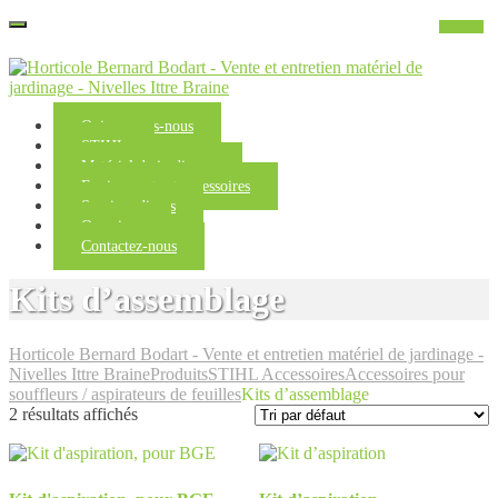
Qui sommes-nous
STIHL
Matériel de jardinage
Equipements et accessoires
Services divers
Occasions
Contactez-nous
Kits d’assemblage
Horticole Bernard Bodart - Vente et entretien matériel de jardinage -
Nivelles Ittre Braine
Produits
STIHL Accessoires
Accessoires pour
souffleurs / aspirateurs de feuilles
Kits d’assemblage
2 résultats affichés