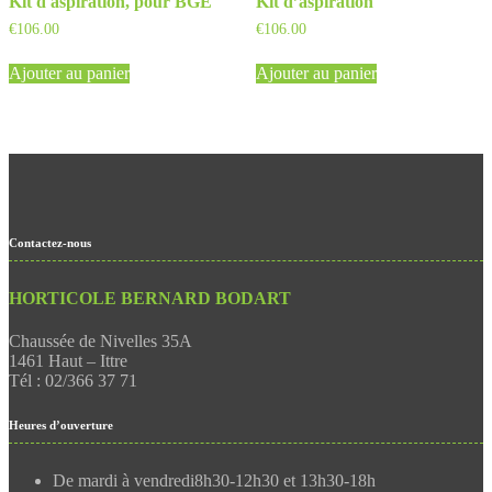
Kit d'aspiration, pour BGE
Kit d’aspiration
€
106.00
€
106.00
Ajouter au panier
Ajouter au panier
Contactez-nous
HORTICOLE BERNARD BODART
Chaussée de Nivelles 35A
1461 Haut – Ittre
Tél : 02/366 37 71
Heures d’ouverture
De mardi à vendredi
8h30-12h30 et 13h30-18h