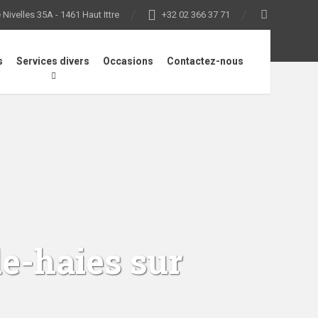
Nivelles 35A - 1461 Haut Ittre
+32 02 366 37 71
s
Services divers
Occasions
Contactez-nous
le-haies sur