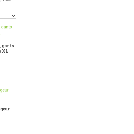
 gants
e XL
rgeur