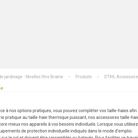
 jardinage - Nivelles Ittre Braine
Produits
STIHL Accessoir
he
râce à nos options pratiques, vous pouvez compléter vos taille-haies afin 
rie pratique au taille-haie thermique puissant, nos accessoires taille-ha
core mieux nos appareils à vos besoins individuels. Lorsque vous utilise
uipements de protection individuelle indiqués dans le mode d’emploi.
sur le sol et doivent être rassemblés ou balayés. Pour faciliter ce travai