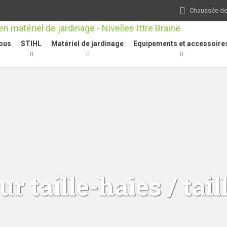
Chaussée de 
ous
STIHL
Matériel de jardinage
Equipements et accessoire
r taille-haies / tail