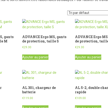
, gants
ADVANCE Ergo MS, gants
ADVANCE Ergo MS,
lle M
de protection, taille S
de protection, taill
€
29.30
€
29.30
Ajouter au panier
Ajouter au panier
r
AL 301, chargeur de
AL 5-2, double cha
batterie
rapide
€
119.00
€
109.00
Ajouter au panier
Ajouter au panier