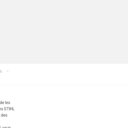
es
de les
ies STIHL
z des
l, vous