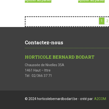
1
2
Contactez-nous
HORTICOLE BERNARD BODART
Chaussée de Nivelles 35A
1461 Haut – Ittre
Tél : 02/366 37 71
© 2024 horticolebernardbodart.be - créé par:
A2COM