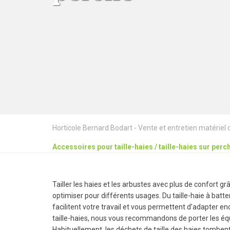
Horticole Bernard Bodart - Vente et entretien matériel de
Accessoires pour taille-haies / taille-haies sur perc
Tailler les haies et les arbustes avec plus de confort g
optimiser pour différents usages. Du taille-haie à batte
facilitent votre travail et vous permettent d’adapter en
taille-haies, nous vous recommandons de porter les éq
Habituellement, les déchets de taille des haies tombent 