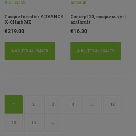
Casque forestier ADVANCE
Concept 23, casque ouvert
X-Climb ME
antibruit
€
219.00
€
16.30
AJOUTER AU PANIER
AJOUTER AU PANIER
1
2
3
4
…
12
13
14
→