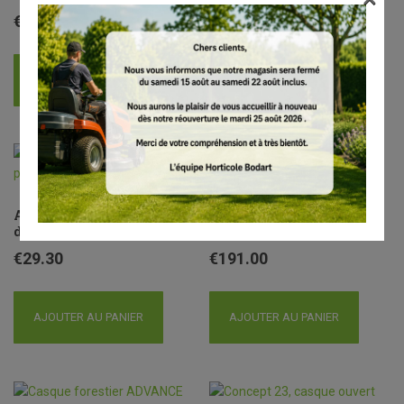
€
29.30
AJOUTER AU PANIER
ADVANCE Ergo MS, gants
Casque forestier ADVANCE
de protection, taille XXL
X-Climb
€
29.30
€
191.00
AJOUTER AU PANIER
AJOUTER AU PANIER