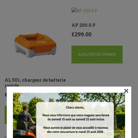
AP 200.0 P
€
299.00
AJOUTER AU PANIER
AL 501, chargeur de batterie
rapide
×
€
179.00
AJOUTER AU PANIER