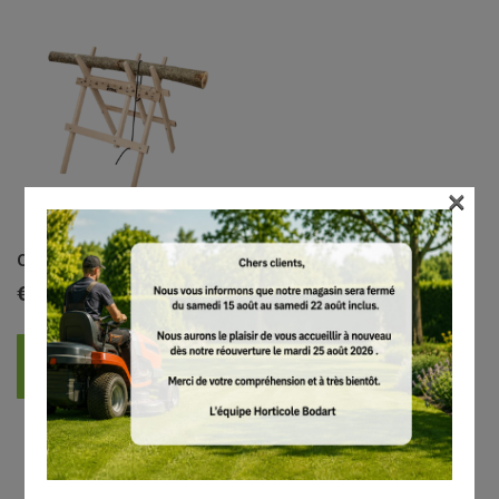
×
Chevalet de sciage, en bois
€
66.00
AJOUTER AU PANIER