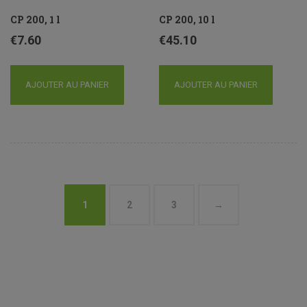
CP 200, 1 l
CP 200, 10 l
€
7.60
€
45.10
AJOUTER AU PANIER
AJOUTER AU PANIER
1
2
3
→