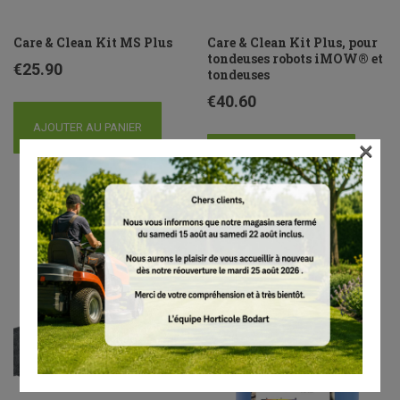
Care & Clean Kit MS Plus
Care & Clean Kit Plus, pour
tondeuses robots iMOW® et
€
25.90
tondeuses
€
40.60
AJOUTER AU PANIER
×
AJOUTER AU PANIER