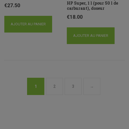
HP Super, 1 l (pour 50 l de
€
27.50
carburant), doseur
€
18.00
AJOUTER AU PANIER
AJOUTER AU PANIER
1
2
3
→