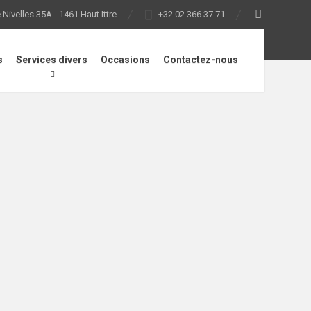
Nivelles 35A - 1461 Haut Ittre
+32 02 366 37 71
s
Services divers
Occasions
Contactez-nous