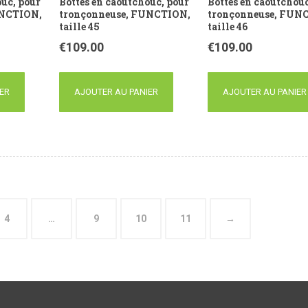
ouc, pour
Bottes en caoutchouc, pour
Bottes en caoutchouc
UNCTION,
tronçonneuse, FUNCTION,
tronçonneuse, FUN
taille 45
taille 46
€
109.00
€
109.00
ER
AJOUTER AU PANIER
AJOUTER AU PANIER
4
…
9
10
11
→