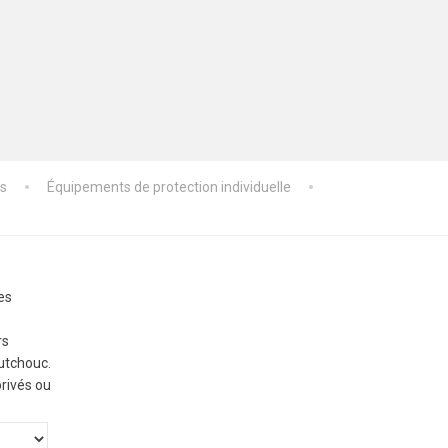
es
Équipements de protection individuelle
es
rs
utchouc.
privés ou