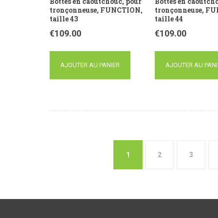
Bottes en caoutchouc, pour
Bottes en caoutch
tronçonneuse, FUNCTION,
tronçonneuse, F
taille 43
taille 44
€
109.00
€
109.00
AJOUTER AU PANIER
AJOUTER AU PANI
1
2
3