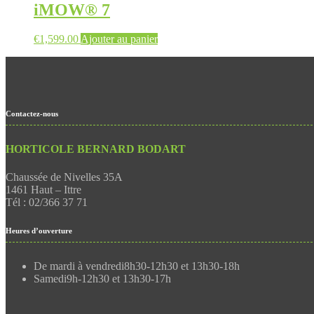
iMOW® 7
€
1,599.00
Ajouter au panier
Contactez-nous
HORTICOLE BERNARD BODART
Chaussée de Nivelles 35A
1461 Haut – Ittre
Tél : 02/366 37 71
Heures d’ouverture
De mardi à vendredi
8h30-12h30 et 13h30-18h
Samedi
9h-12h30 et 13h30-17h