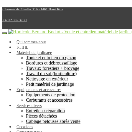
Chaussée de Nivelles 35A - 1461 Haut Ittre
+32 02 366 37 71
Qui sommes-nous
STIHL
Matériel de jardinage
Tonte et entretien du gazon
Bordures et débroussaillage
Travaux forestiers + broyage
Travail du sol (horticulture)
Nettoyage en extérieur
Petit matériel de jardinage
Equipements et accessoires
Equipements de protection
Carburants et accessoires
Services divers
Entretien / réparation
Pièces détachées
Cablage pelouses après vente
Occasions