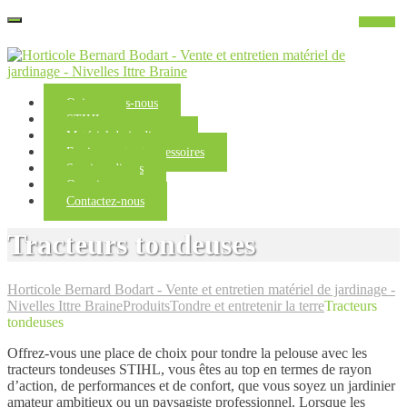
Qui sommes-nous
STIHL
Matériel de jardinage
Equipements et accessoires
Services divers
Occasions
Contactez-nous
Tracteurs tondeuses
Horticole Bernard Bodart - Vente et entretien matériel de jardinage -
Nivelles Ittre Braine
Produits
Tondre et entretenir la terre
Tracteurs
tondeuses
Offrez-vous une place de choix pour tondre la pelouse avec les
tracteurs tondeuses STIHL, vous êtes au top en termes de rayon
d’action, de performances et de confort, que vous soyez un jardinier
amateur ambitieux ou un paysagiste professionnel. Lorsque les