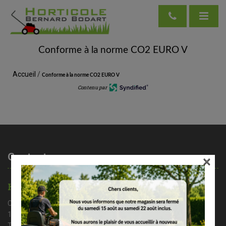
Conforme à la norme CO2 EURO V
Accueil
/
Conforme à la norme CO2 EURO V
Contenu par
Contactez-nous
×
HORTICOLE BERNARD BODART
Chaussée de Nivelles 35A
1461 Haut – Ittre
Tél : 02/366 37 71