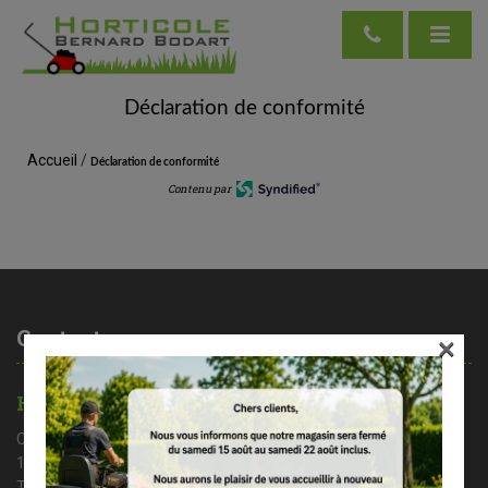
Déclaration de conformité
Accueil
/
Déclaration de conformité
Contenu par
Contactez-nous
×
HORTICOLE BERNARD BODART
Chaussée de Nivelles 35A
1461 Haut – Ittre
Tél : 02/366 37 71