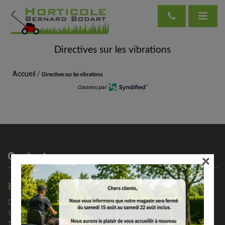
Directives sur les vibrations
Accueil
/
Directives sur les vibrations
Contenu par
Contactez-nous
×
HORTICOLE BERNARD BODART
Chaussée de Nivelles 35A
1461 Haut – Ittre
Tél : 02/366 37 71