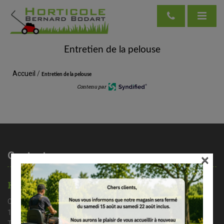
Entretien de la pelouse
Accueil
/
Entretien de la pelouse
Contenu par
Contactez-nous
×
HORTICOLE BERNARD BODART
Chaussée de Nivelles 35A
1461 Haut – Ittre
Tél : 02/366 37 71