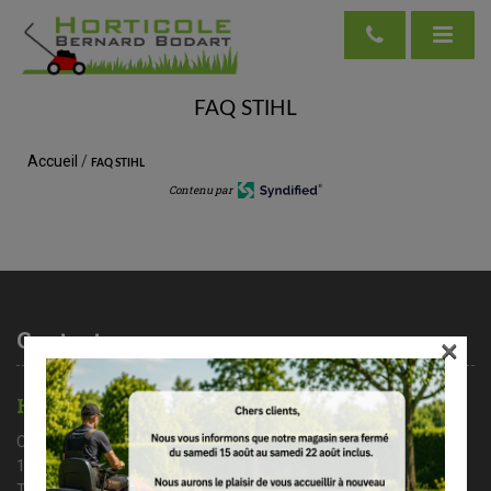
FAQ STIHL
Accueil
/
FAQ STIHL
Contenu par
Contactez-nous
×
HORTICOLE BERNARD BODART
Chaussée de Nivelles 35A
1461 Haut – Ittre
Tél : 02/366 37 71