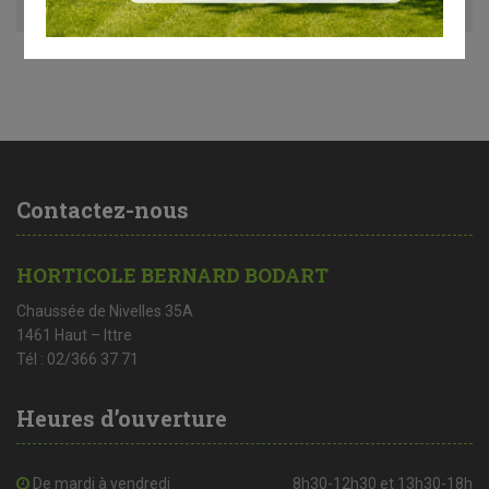
Contactez-nous
HORTICOLE BERNARD BODART
Chaussée de Nivelles 35A
1461 Haut – Ittre
Tél : 02/366 37 71
Heures d’ouverture
De mardi à vendredi
8h30-12h30 et 13h30-18h