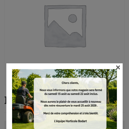
×
FH-KM 145°
Avis (0)