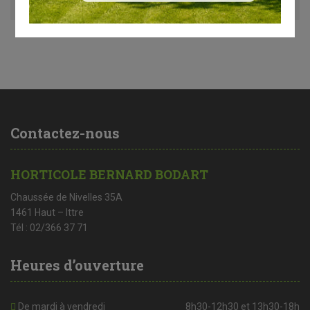
Contactez-nous
HORTICOLE BERNARD BODART
Chaussée de Nivelles 35A
1461 Haut – Ittre
Tél : 02/366 37 71
Heures d’ouverture
De mardi à vendredi
8h30-12h30 et 13h30-18h