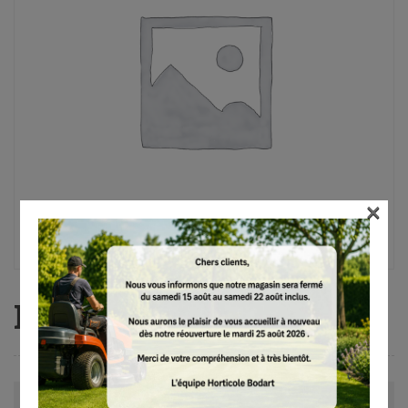
×
FS 55 R, AutoCut C 26-2
Avis (0)