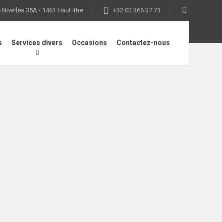
Nivelles 35A - 1461 Haut Ittre
+32 02 366 37 71
s
Services divers
Occasions
Contactez-nous