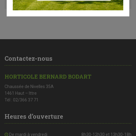
Contactez-nous
HORTICOLE BERNARD BODART
Chaussée de Nivelles 35A
1461 Haut – Ittre
Tél : 02/366 37 71
Heures d’ouverture
De mardi à vendredi
8h30-12h30 et 13h30-18h