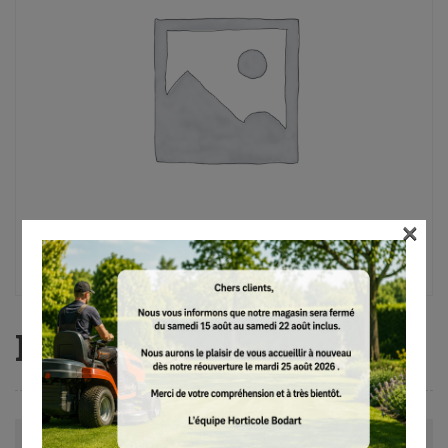
×
HS 82 T, 75 cm
Avis (0)