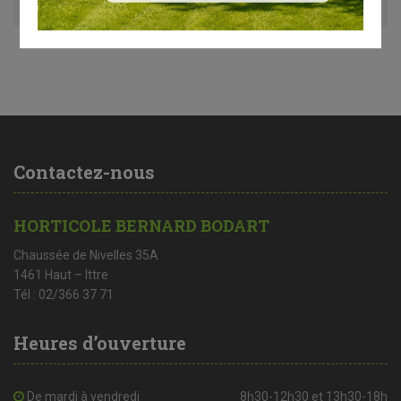
Contactez-nous
HORTICOLE BERNARD BODART
Chaussée de Nivelles 35A
1461 Haut – Ittre
Tél : 02/366 37 71
Heures d’ouverture
De mardi à vendredi
8h30-12h30 et 13h30-18h