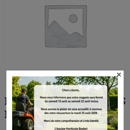
×
MS 261 C-BM, 40 cm, RS
Pro, .325″