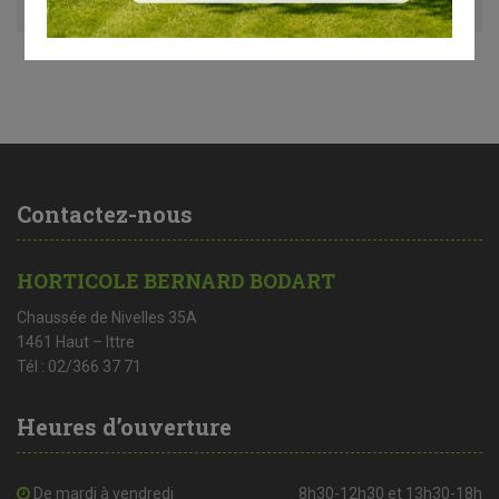
Contactez-nous
HORTICOLE BERNARD BODART
Chaussée de Nivelles 35A
1461 Haut – Ittre
Tél : 02/366 37 71
Heures d’ouverture
De mardi à vendredi
8h30-12h30 et 13h30-18h