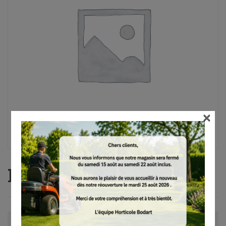
×
MS 881, 63 cm, R, .404″
Avis (0)