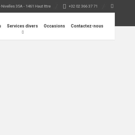
Nivelles 35A - 1461 Haut Ittre
+32 02 366 37 71
s
Services divers
Occasions
Contactez-nous