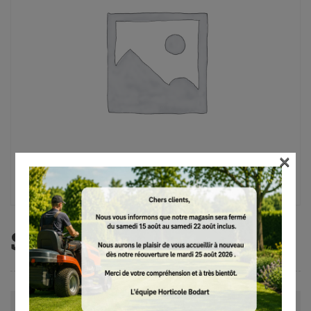
×
SH 86
Avis (0)