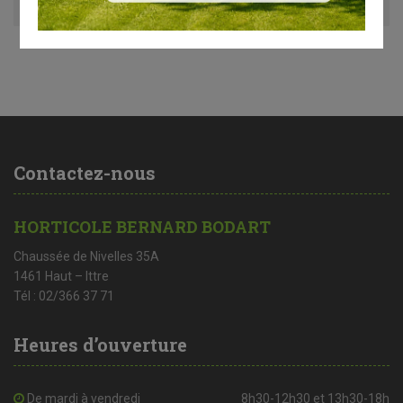
Contactez-nous
HORTICOLE BERNARD BODART
Chaussée de Nivelles 35A
1461 Haut – Ittre
Tél : 02/366 37 71
Heures d’ouverture
De mardi à vendredi
8h30-12h30 et 13h30-18h