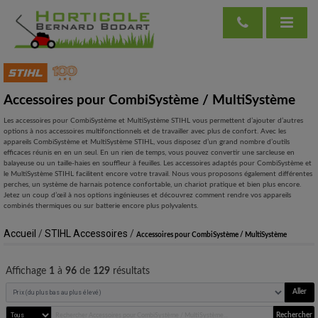
Accessoires pour CombiSystème / MultiSystème
Les accessoires pour CombiSystème et MultiSystème STIHL vous permettent d’ajouter d’autres
options à nos accessoires multifonctionnels et de travailler avec plus de confort. Avec les
appareils CombiSystème et MultiSystème STIHL, vous disposez d’un grand nombre d’outils
efficaces réunis en en un seul. En un rien de temps, vous pouvez convertir une sarcleuse en
balayeuse ou un taille-haies en souffleur à feuilles. Les accessoires adaptés pour CombiSystème et
le MultiSystème STIHL facilitent encore votre travail. Nous vous proposons également différentes
perches, un système de harnais potence confortable, un chariot pratique et bien plus encore.
Jetez un coup d’œil à nos options ingénieuses et découvrez comment rendre vos appareils
combinés thermiques ou sur batterie encore plus polyvalents.
Accueil
/
STIHL Accessoires
/
Accessoires pour CombiSystème / MultiSystème
Affichage
1
à
96
de
129
résultats
Aller
Rechercher