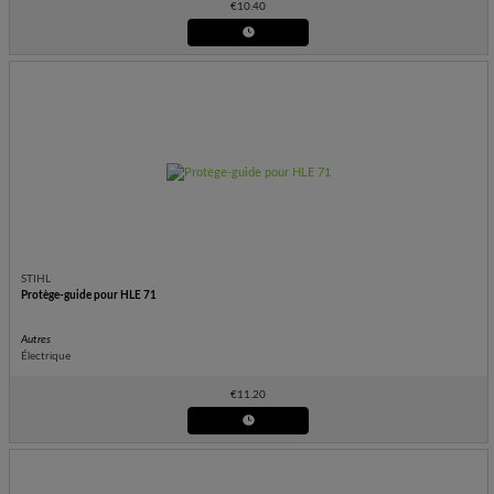
€
10.40
STIHL
Protège-guide pour HLE 71
Autres
Électrique
€
11.20