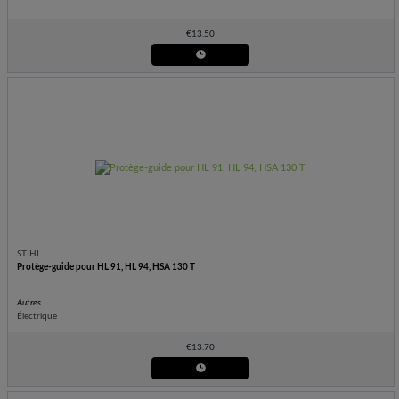
€
13.50
STIHL
Protège-guide pour HL 91, HL 94, HSA 130 T
Autres
Électrique
€
13.70