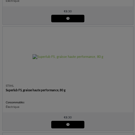
Électrique
€
8.30
STIHL
Superlub FS, graisse haute performance, 80 g
Consommables
Électrique
€
8.30