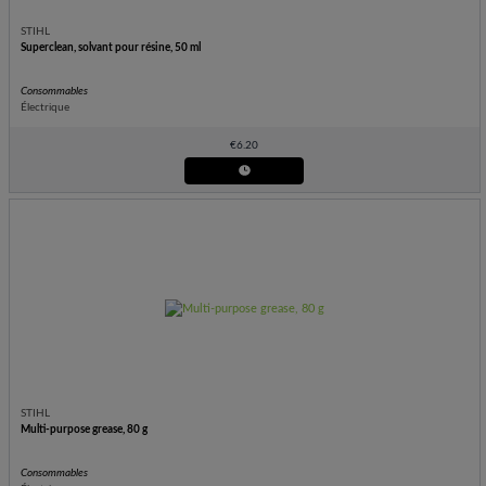
STIHL
Superclean, solvant pour résine, 50 ml
Consommables
Électrique
€
6.20
STIHL
Multi-purpose grease, 80 g
Consommables