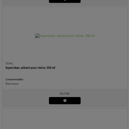
STIHL
Superclean, solvant pour résine, 300 ml
Consommables
Électrique
€
17.90