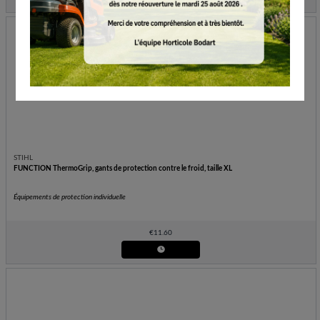
STIHL
FUNCTION ThermoGrip, gants de protection contre le froid, taille XL
Équipements de protection individuelle
€
11.60