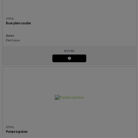
STIHL
Buse plate coudée
Autres
Électrique
€
15.90
STIHL
Pompe à graisse