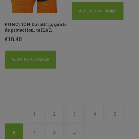
AJOUTER AU PANIER
FUNCTION DuroGrip, gants
de protection, taille L
€
10.40
AJOUTER AU PANIER
←
1
2
3
4
5
6
7
8
→