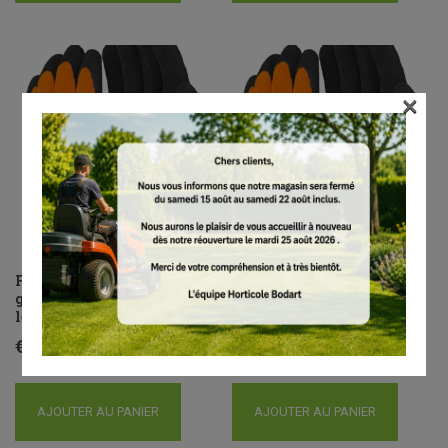
×
FUNCTION ThermoGrip,
FUNCTION ThermoGrip,
gants de protection contre
gants de protection contre
le froid, taille S
le froid, taille XL
€
11.60
€
11.60
AJOUTER AU PANIER
AJOUTER AU PANIER