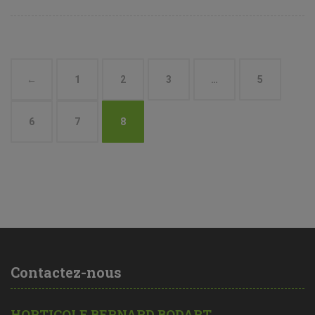
←
1
2
3
…
5
6
7
8
Contactez-nous
HORTICOLE BERNARD BODART