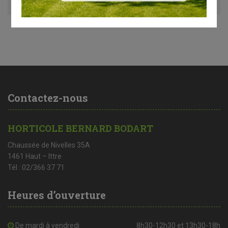
Contactez-nous
HORTICOLE BERNARD BODART
Chaussée de Nivelles 35A
1461 Haut – Ittre
Tél : 02/366 37 71
Heures d’ouverture
De mardi à vendredi
8h30-12h30 et 13h30-18h