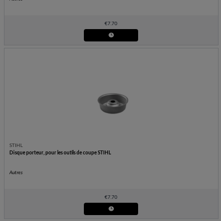
€
7.70
STIHL
Disque porteur, pour les outils de coupe STIHL
Autres
€
7.70