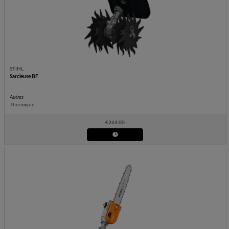
STIHL
Sarcleuse BF
Autres
Thermique
€
263.00