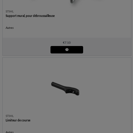
STIHL
Support mural, pour débroussailleuse
Autres
€
7.10
STIHL
Limiteur de course
Autres