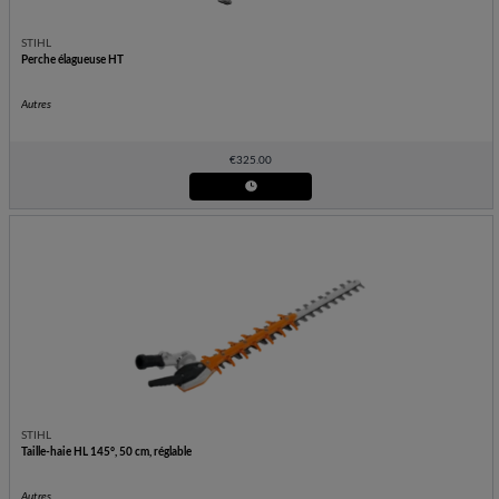
STIHL
Perche élagueuse HT
Autres
€
325.00
STIHL
Taille-haie HL 145°, 50 cm, réglable
Autres