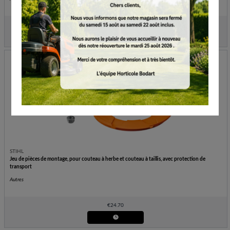
€
19.90
STIHL
Jeu de pièces de montage, pour couteau à herbe et couteau à taillis, avec protection de
transport
Autres
€
24.70