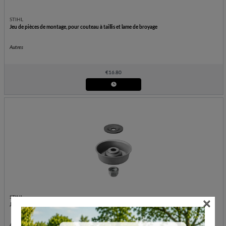
STIHL
Jeu de pièces de montage, pour couteau à taillis et lame de broyage
Autres
€
16.80
×
STIHL
Jeu de pièces de montage, pour couteau à herbe
Autres