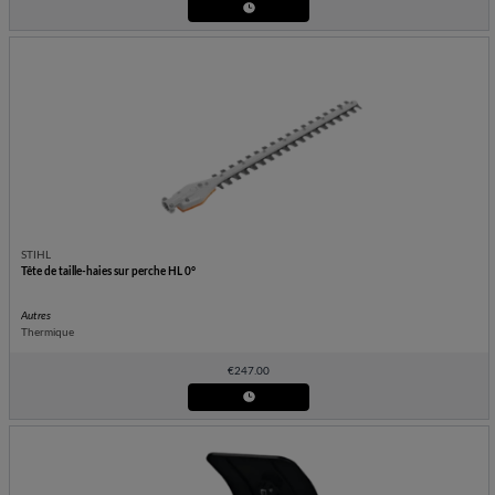
STIHL
Tête de taille-haies sur perche HL 0°
Autres
Thermique
€
247.00