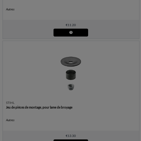
Autres
€
11.20
STIHL
Jeu de pièces de montage, pour lame de broyage
Autres
€
13.30