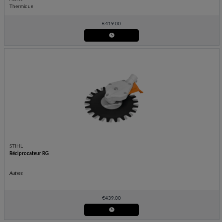
Thermique
€
419.00
STIHL
Réciprocateur RG
Autres
€
439.00