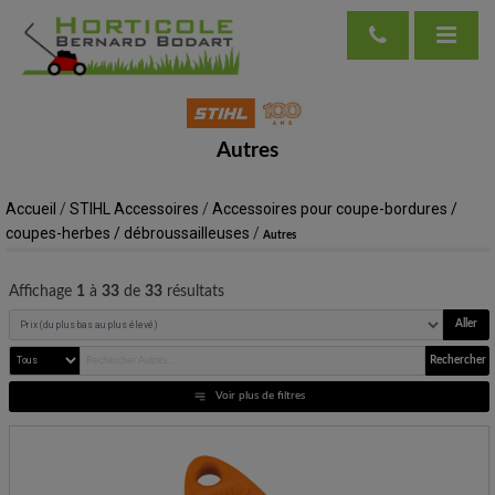
Autres
Accueil
/
STIHL Accessoires
/
Accessoires pour coupe-bordures /
coupes-herbes / débroussailleuses
/
Autres
Affichage
1
à
33
de
33
résultats
Aller
Rechercher
Voir plus de filtres