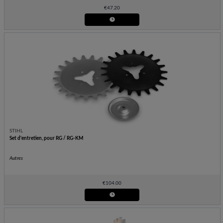
€
47.20
STIHL
Set d'entretien, pour RG / RG-KM
Autres
€
104.00