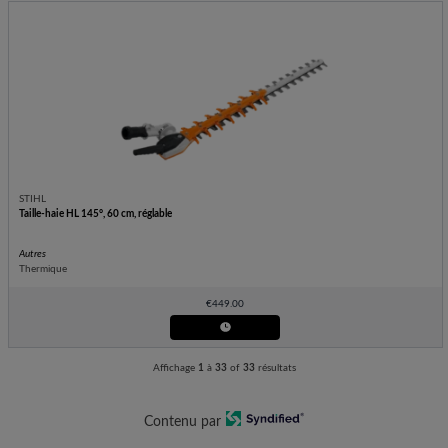
STIHL
Taille-haie HL 145°, 60 cm, réglable
Autres
Thermique
€
449.00
Affichage
1
à
33
of
33
résultats
Contenu par