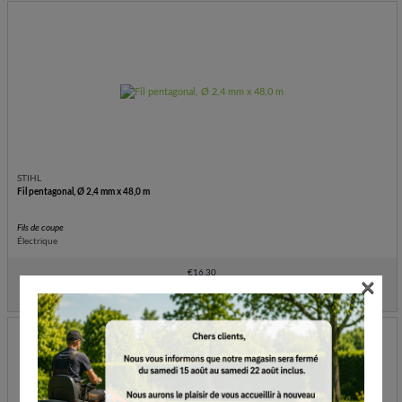
STIHL
Fil pentagonal, Ø 2,4 mm x 48,0 m
Fils de coupe
Électrique
€
16.30
×