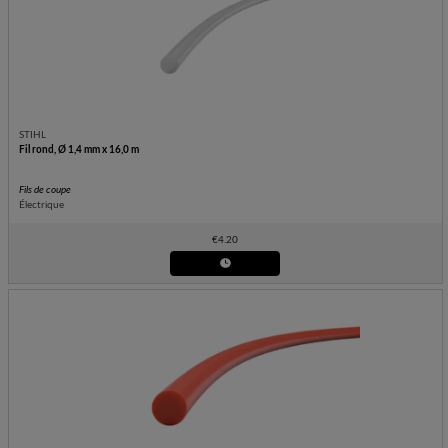
STIHL
Fil rond, Ø 1,4 mm x 16,0 m
Fils de coupe
Électrique
€
4.20