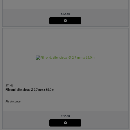
€
22.60
STIHL
Fil rond, silencieux, Ø 2,7 mm x 65,0 m
Fils de coupe
€
22.60