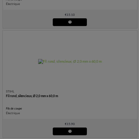
Électrique
€
15.10
STIHL
Fil rond, silencieux, Ø 2,0 mm x 60,0 m
Fils de coupe
Électrique
€
15.90