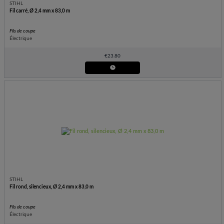
STIHL
Fil carré, Ø 2,4 mm x 83,0 m
Fils de coupe
Électrique
€
23.80
STIHL
Fil rond, silencieux, Ø 2,4 mm x 83,0 m
Fils de coupe
Électrique