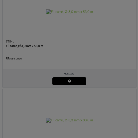
STIHL
Fil carré, Ø 3,0 mm x 53,0 m
Fils de coupe
€
21.80