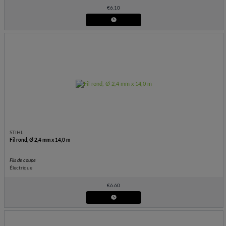
€
6.10
STIHL
Fil rond, Ø 2,4 mm x 14,0 m
Fils de coupe
Électrique
€
6.60