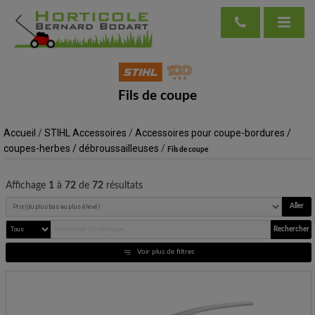
Fils de coupe
Accueil
/
STIHL Accessoires
/
Accessoires pour coupe-bordures /
coupes-herbes / débroussailleuses
/
Fils de coupe
Affichage
1
à
72
de
72
résultats
Aller
Rechercher
Voir plus de filtres