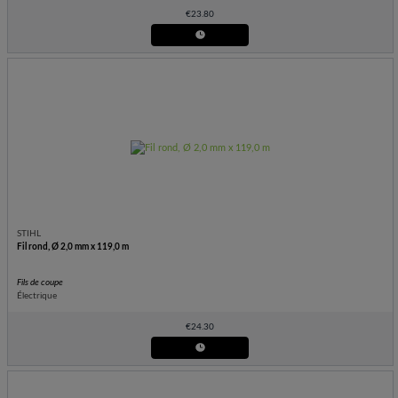
€
23.80
STIHL
Fil rond, Ø 2,0 mm x 119,0 m
Fils de coupe
Électrique
€
24.30