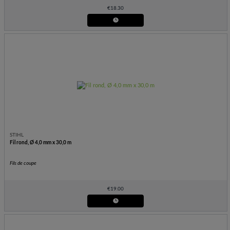
€
18.30
STIHL
Fil rond, Ø 4,0 mm x 30,0 m
Fils de coupe
€
19.00