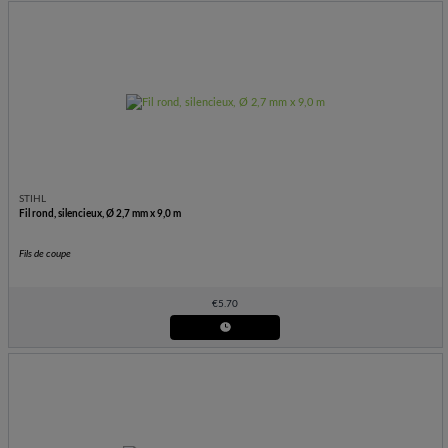
STIHL
Fil rond, silencieux, Ø 2,7 mm x 9,0 m
Fils de coupe
€
5.70