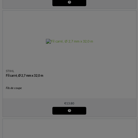
STIHL
Fil carré, Ø 2,7 mm x 32,0 m
Fils de coupe
€
13.80