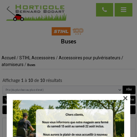
Buses
Accueil
/
STIHL Accessoires
/
Accessoires pour pulvérisateurs /
atomiseurs
/
Buses
Affichage
1
à
10
de
10
résultats
Aller
×
Rechercher
Voir plus de filtres