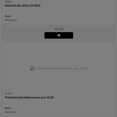
STIHL
Buse à jet plat, laiton, 65-0025
Buses
Électrique
€
21.30
STIHL
Protection anti-éclaboussures, pour SG 20
Buses
Électrique