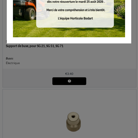
STIHL
Support de buse, pour SG 21, SG 51, SG 71
Buses
Électrique
€
3.40