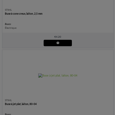
STIHL
Buse à cone creux, laiton, 2,5 mm
Buses
Électrique
€
4.20
STIHL
Buse à jet plat, laiton, 80-04
Buses