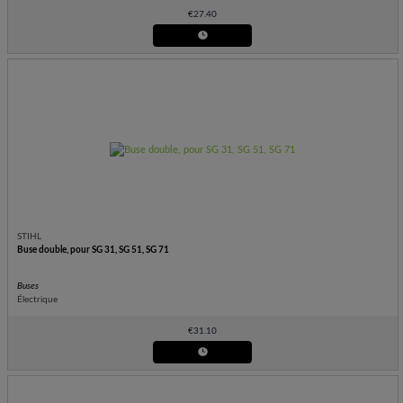
€
27.40
STIHL
Buse double, pour SG 31, SG 51, SG 71
Buses
Électrique
€
31.10