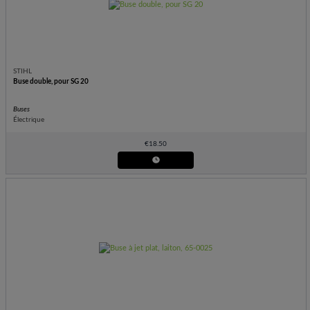
STIHL
Buse double, pour SG 20
Buses
Électrique
€
18.50