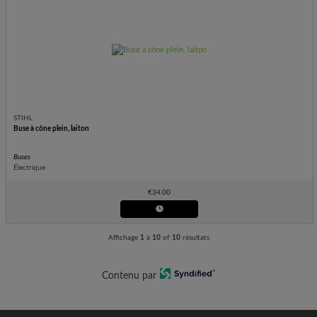
STIHL
Buse à cône plein, laiton
Buses
Électrique
€
34.00
Affichage
1
à
10
of
10
résultats
Contenu par