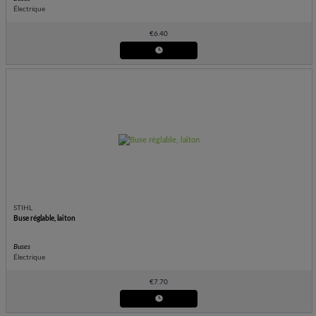
Électrique
€
6.40
STIHL
Buse réglable, laiton
Buses
Électrique
€
7.70