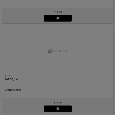
€
11.80
STIHL
SAE 30, 1,4L
Consommables
€
13.50