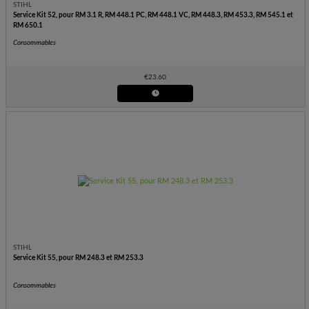
STIHL
Service Kit 52, pour RM 3.1 R, RM 448.1 PC, RM 448.1 VC, RM 448.3, RM 453.3, RM 545.1 et
RM 650.1
Consommables
€
23.60
STIHL
Service Kit 55, pour RM 248.3 et RM 253.3
Consommables