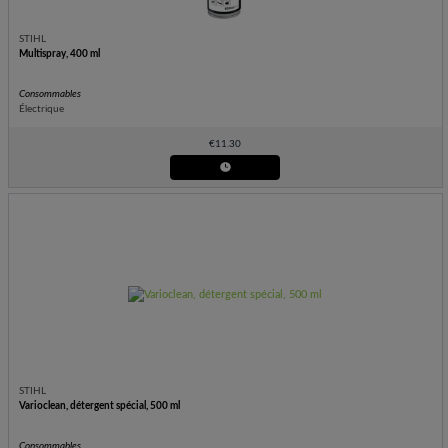
STIHL
Multispray, 400 ml
Consommables
Électrique
€
11.30
STIHL
Varioclean, détergent spécial, 500 ml
Consommables