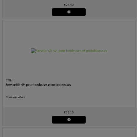
€
24.40
STIHL
Service Kit 49, pour tondeuses et motobineuses
Consommables
€
31.10