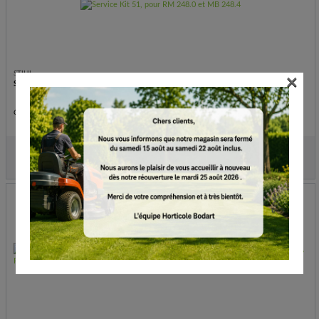
×
STIHL
Service Kit 51, pour RM 248.0 et MB 248.4
Consommables
€
21.90