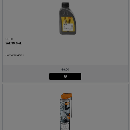
STIHL
SAE 30, 0,6L
Consommables
€
6.00