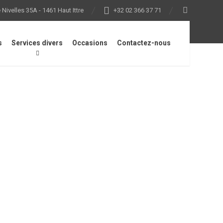
Nivelles 35A - 1461 Haut Ittre
+32 02 366 37 71
s
Services divers
Occasions
Contactez-nous